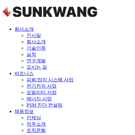
회사소개
인사말
회사소개
기술인증
실적
연구개발
오시는 길
비즈니스
피뢰/접지 시스템 사업
전기전자 사업
모빌리티 사업
에너지 사업
PSM 진단 컨설팅
채용정보
인재상
직무소개
조직문화