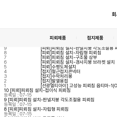
고객지원
문제 해결에 필요한 도움을 제공합니다.
시공사진
회
다운로드
문의하기
총
10
건
피뢰제품
접지제품
번호
제목
10
[피뢰]피뢰침 설치-접이식 피뢰침
9
[피뢰]피뢰침 설치-판넬지붕 각도조절용 
8
[피뢰]피뢰침 설치-자립형 피뢰침
7
[피뢰]피뢰침 설치-구조물 상부
6
[피뢰]피뢰침 설치-경사지붕 브라켓 설치
5
[피뢰]수평도체설치
4
[접지]철근접지콘넥터
3
[접지]수막처리봉
2
[접지]발열용접
1
[선광엘티아이] 고성능 피뢰침 옵티마-1(O
10
[피뢰]피뢰침 설치-접이식 피뢰침
등록일 : 07-15
9
[피뢰]피뢰침 설치-판넬지붕 각도조절용 피뢰침
등록일 : 07-15
8
[피뢰]피뢰침 설치-자립형 피뢰침
등록일 : 07-15