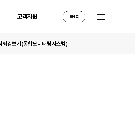
고객지원
ENG
낙뢰경보기(통합모니터링시스템)