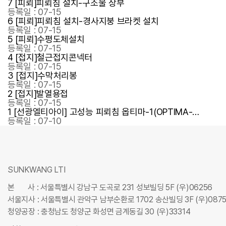
7
[피뢰]피뢰침 설치-구조물 상부
등록일 : 07-15
6
[피뢰]피뢰침 설치-경사지붕 브라켓 설치
등록일 : 07-15
5
[피뢰]수평도체설치
등록일 : 07-15
4
[접지]철근접지콘넥터
등록일 : 07-15
3
[접지]수막처리봉
등록일 : 07-15
2
[접지]발열용접
등록일 : 07-15
1
[선광엘티아이] 고성능 피뢰침 옵티마-1(OPTIMA-…
등록일 : 07-10
SUNKWANG LTI
본
사 : 서울특별시 강남구 도곡로 231 성보빌딩 5F (우)06256
서울지사 : 서울특별시 관악구 남부순환로 1702 송산빌딩 3F (우)087
청양공장 : 충청남도 청양군 화성면 금계동길 30 (우)33314