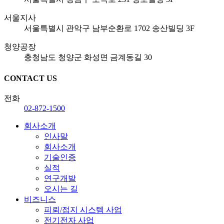
서울지사
서울특별시 관악구 남부순환로 1702 송산빌딩 3F
청양공장
충청남도 청양군 화성면 금계동길 30
CONTACT US
전화
02-872-1500
회사소개
인사말
회사소개
기술인증
실적
연구개발
오시는 길
비즈니스
피뢰/접지 시스템 사업
전기전자 사업