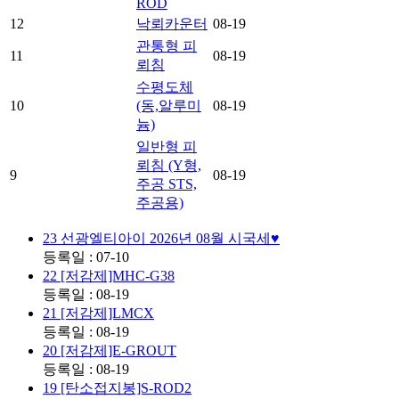
ROD
12
낙뢰카운터
08-19
관통형 피
11
08-19
뢰침
수평도체
10
(동,알루미
08-19
늄)
일반형 피
뢰침 (Y형,
9
08-19
주공 STS,
주공용)
23
선광엘티아이 2026년 08월 시국세♥
등록일 : 07-10
22
[저감제]MHC-G38
등록일 : 08-19
21
[저감제]LMCX
등록일 : 08-19
20
[저감제]E-GROUT
등록일 : 08-19
19
[탄소접지봉]S-ROD2