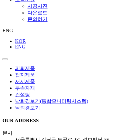
시공사진
다운로드
문의하기
ENG
KOR
ENG
피뢰제품
접지제품
서지제품
부속자재
컨설팅
낙뢰경보기(통합모니터링시스템)
낙뢰경보기
OUR ADDRESS
본
사
서울특별시 강남구 도곡로 231 성보빌딩 5F