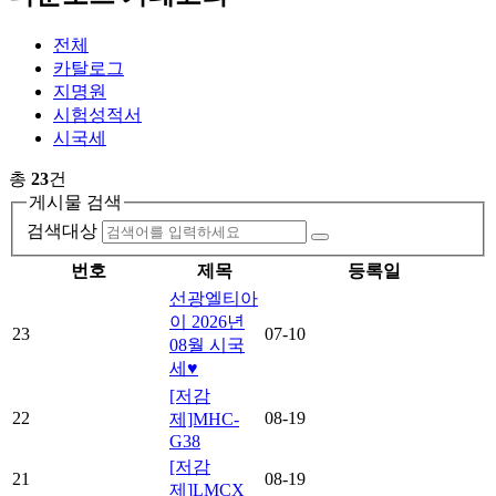
전체
카탈로그
지명원
시험성적서
시국세
총
23
건
게시물 검색
검색대상
번호
제목
등록일
선광엘티아
이 2026년
23
07-10
08월 시국
세♥
[저감
22
08-19
제]MHC-
G38
[저감
21
08-19
제]LMCX