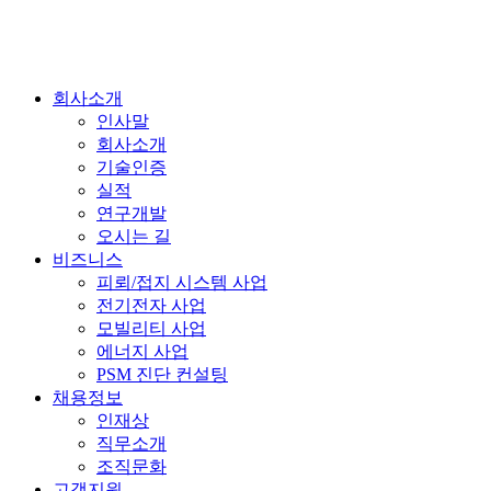
회사소개
인사말
회사소개
기술인증
실적
연구개발
오시는 길
비즈니스
피뢰/접지 시스템 사업
전기전자 사업
모빌리티 사업
에너지 사업
PSM 진단 컨설팅
채용정보
인재상
직무소개
조직문화
고객지원